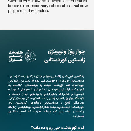
Connect with fellow researchers and innovators
to spark interdisciplinary collaborations that drive
progress and innovation.​
چوار ڕۆژ وتووێژی
زانستیی کوردستانی
یەکەمین کۆڕبەندی زانستیی هۆژان جێژوانێکە بۆ زانستدۆستان،
مامۆستایان، توێژەران و خوێندکارانی کورد لە باشترین زانکۆکانی
جیهانەوە. ئەم کۆڕبەندە تایبەتە بە پێشخستنی "زانست بە
کوردی"، سازکردنی پەیوەندی لە نێوان زانستوانانی کورد لە
دیاسپۆرا و هەروەها بەهێزکردنی پەیوەندیی نێوان زانست و
کۆمەڵگە، وتووێژ لەسەر دۆخی زانست لە کوردستان و بەهێزکردنی
توێژەرانی گەنج و مامۆستایانی داهاتووی کوردستان. لەم
کۆڕبەندەدا گرنگییەکی تایبەت بە فرەچەشنی، نوێنەرایەتیی ژنان لە
زانست و بەشداریی ئەو چینانە دەدرێت کە کەمتر دەنگیان
بیستراوە.
لەم کۆڕبەندە چی ڕوو دەدات؟