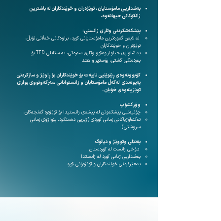
بەشداریی مامۆستایان، توێژەران و خوێندکاران لە باشترین
زانکۆکانی جیهانەوە.
پێشکەشکردنی وتاری زانستی:
لە لایەن گەورەترین مامۆستایانی کورد، براوەکانی خەڵاتی نۆبڵ،
توێژەران و خوێندکاران
بە شێوازی جیاواز وەکوو وتاری سەرەکی، بە ستایلی TED بۆ
بەردەنگی گشتی، پۆستێر و هتد
کۆبوونەوەی ڕێنوێنیی تایبەت بۆ خوێندکاران بۆ ڕاوێژ و سازکردنی
پەیوەندی لەگەڵ مامۆستایان و زانستوانانی سەرکەوتووی بواری
توێژینەوەی خۆیان،
وۆرکشۆپ
چۆنیەتیی پێشکەوتن لە پیشەی زانستیدا بۆ توێژەرە گەنجەکان،
تەکنەلۆژیاکانی زمانی کوردی (ژیریی دەستکرد، پێواژۆی زمانی
سروشتی)
پەنێلی وتووێژ و دیالۆگ
دۆخی زانست لە کوردستان
بەشداریی ژنانی کورد لە زانستدا
بەهێزکردنی خوێندکاران و توێژەرانی کورد