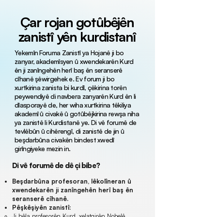
Çar rojan gotûbêjên
zanistî yên kurdistanî
Yekemîn Foruma Zanistî ya Hojanê ji bo
zanyar, akademîsyen û xwendekarên Kurd
ên ji zanîngehên herî baş ên seranserê
cîhanê şêwirgehek e. Ev forum ji bo
xurtkirina zanista bi kurdî, çêkirina torên
peywendiyê di navbera zanyarên Kurd ên li
dîasporayê de, her wiha xurtkirina têkiliya
akademî û civakê û gotûbêjkirina rewşa niha
ya zanistê li Kurdistanê ye. Di vê forumê de
tevlêbûn û cihêrengî, di zanistê de jin û
beşdarbûna civakên bindest xwedî
girîngiyeke mezin in.
Di vê forumê de dê çi bibe?
Beşdarbûna profesoran, lêkolîneran û
xwendekarên ji zanîngehên herî baş ên
seranserê cîhanê.​
Pêşkêşiyên zanistî:
Ji hêla profesorên Kurd, xelatgirên Nobelê,