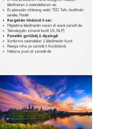
lêkolîneran û xwendekaran ve,
Bi şêwazên cihêreng wekî: TED Talk, Axaftinên
sereke, Postêr
Kargehên hînbûnê li ser:
Pêşketina lêkolînerên ciwan di warê zanistî de
Teknolojiyên zimanê kurdî (AI, NLP)
​Panelên gotûbêj û diyalogê
Xurtkirina xwendekar û lêkolînerên Kurd
Rewşa niha ya zanistê li Kurdistanê
Hebûna jinan di zanistê de